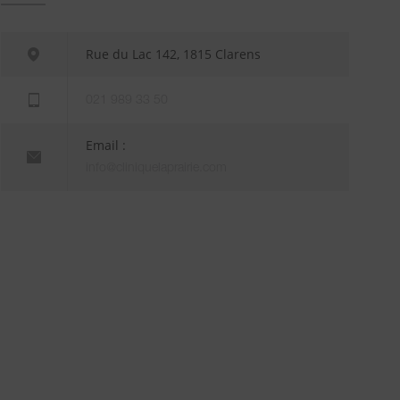
Rue du Lac 142, 1815 Clarens
021 989 33 50
Email :
info@cliniquelaprairie.com