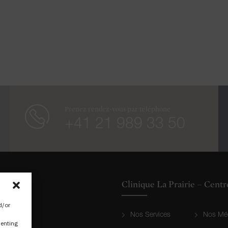
Prenez rendez-vous par téléphone
+41 21 989 33 50
Clinique La Prairie – Cent
d/or
Nos Services
Nos Mé
senting