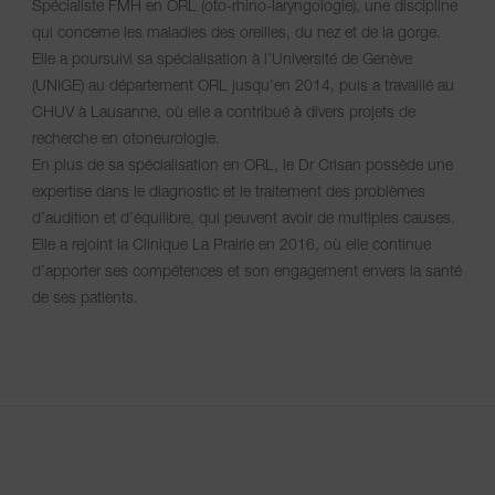
Spécialiste FMH en ORL (oto-rhino-laryngologie), une discipline
qui concerne les maladies des oreilles, du nez et de la gorge.
Elle a poursuivi sa spécialisation à l’Université de Genève
(UNIGE) au département ORL jusqu’en 2014, puis a travaillé au
CHUV à Lausanne, où elle a contribué à divers projets de
recherche en otoneurologie.
En plus de sa spécialisation en ORL, le Dr Crisan possède une
expertise dans le diagnostic et le traitement des problèmes
d’audition et d’équilibre, qui peuvent avoir de multiples causes.
Elle a rejoint la Clinique La Prairie en 2016, où elle continue
d’apporter ses compétences et son engagement envers la santé
de ses patients.