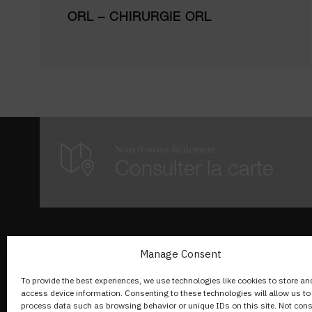
ORL – CHIRURGIE ORL
Nous trouver facilement
Consulter la carte
A propos de nous
Manage Consent
To provide the best experiences, we use technologies like cookies to store an
Rue du Lac 142,1815 Clarens
access device information. Consenting to these technologies will allow us to
process data such as browsing behavior or unique IDs on this site. Not con