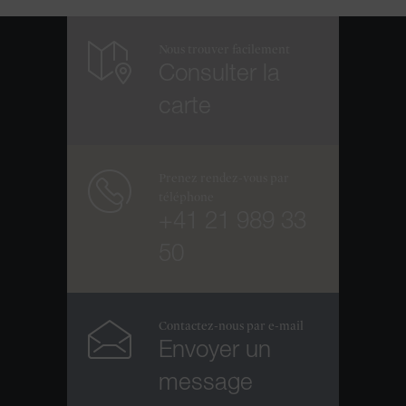
Nous trouver facilement
Consulter la
carte
Prenez rendez-vous par
téléphone
+41 21 989 33
50
Contactez-nous par e-mail
Envoyer un
message