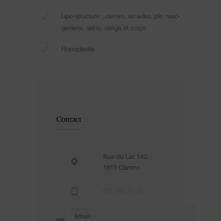
Lipo-structure : cernes, arcades, plis naso-
géniens, seins, visage et corps
Rhinoplastie
Contact
Rue du Lac 142,
1815 Clarens
021 989 31 91
Email :