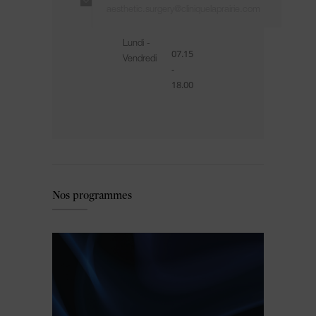
aesthetic.surgery@cliniquelaprairie.com
Lundi -
07.15
Vendredi
-
18.00
Nos programmes