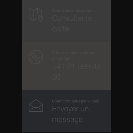
Nous trouver facilement
Consulter la
carte
Prenez rendez-vous par
téléphone
+41 21 989 33
50
Contactez-nous par e-mail
Envoyer un
message