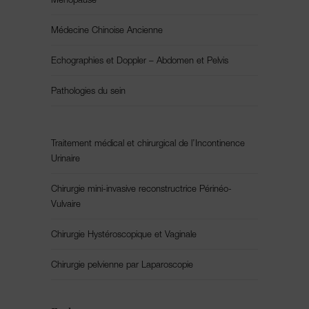
Ménopause
Médecine Chinoise Ancienne
Echographies et Doppler – Abdomen et Pelvis
Pathologies du sein
Traitement médical et chirurgical de l’Incontinence
Urinaire
Chirurgie mini-invasive reconstructrice Périnéo-
Vulvaire
Chirurgie Hystéroscopique et Vaginale
Chirurgie pelvienne par Laparoscopie