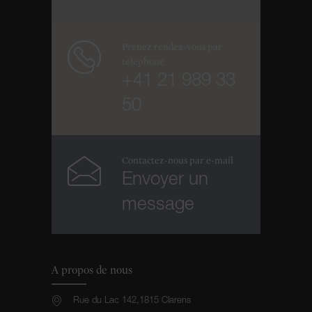
Prenez rendez-vous par
téléphone
+41 21 989 33
50
Contactez-nous par e-mail
Envoyer un
message
A propos de nous
Rue du Lac 142,1815 Clarens