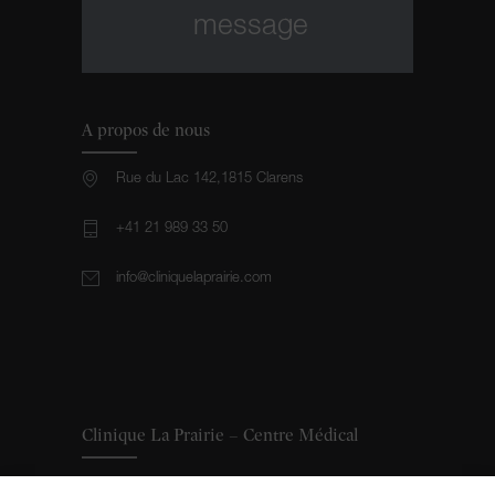
message
A propos de nous
Rue du Lac 142,1815 Clarens
+41 21 989 33 50
info@cliniquelaprairie.com
Clinique La Prairie – Centre Médical