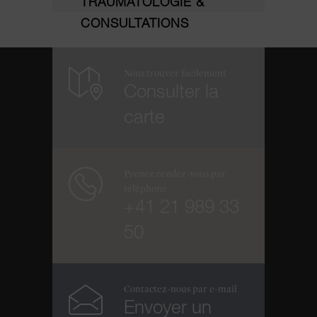
TRAUMATOLOGIE &
CONSULTATIONS
Nous trouver facilement
Consulter la
carte
Prenez rendez-vous par
téléphone
+41 21 989 33
50
Contactez-nous par e-mail
Envoyer un