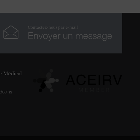
Contactez-nous par e-mail
Envoyer un message
re Médical
decins