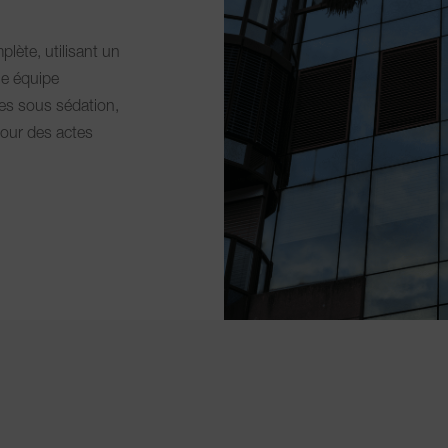
lète, utilisant un
ne équipe
es sous sédation,
pour des actes