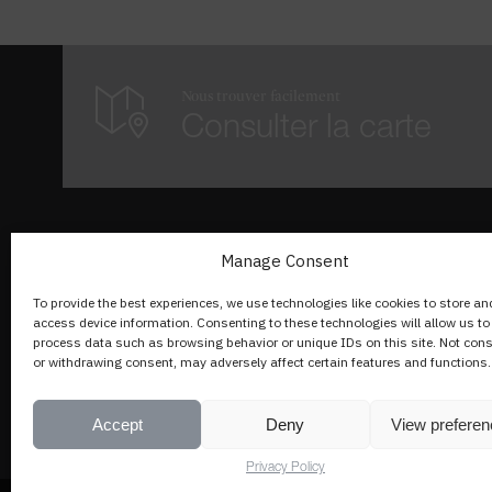
Nous trouver facilement
Consulter la carte
A propos de nous
Manage Consent
To provide the best experiences, we use technologies like cookies to store an
Rue du Lac 142,1815 Clarens
access device information. Consenting to these technologies will allow us to
process data such as browsing behavior or unique IDs on this site. Not con
+41 21 989 33 50
or withdrawing consent, may adversely affect certain features and functions.
info@cliniquelaprairie.com
Accept
Deny
View prefere
Privacy Policy