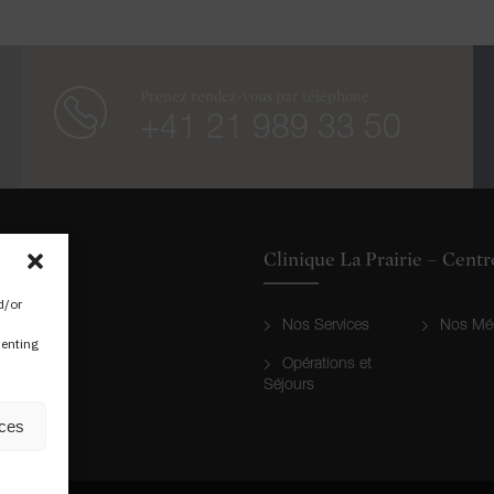
Prenez rendez-vous par téléphone
+41 21 989 33 50
Clinique La Prairie – Cent
d/or
Nos Services
Nos Mé
senting
Opérations et
Séjours
nces