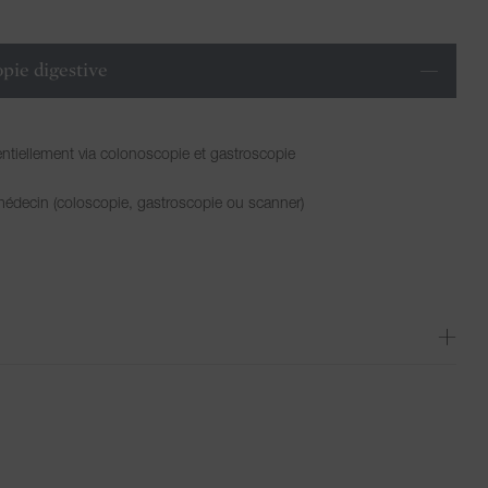
opie digestive
entiellement via colonoscopie et gastroscopie
médecin (coloscopie, gastroscopie ou scanner)