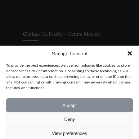
Clinique La Prairie – Centre Médical
Manage Consent
Nos Services
Nos Médecins
Opérations et Séjours
To provide the best experiences, we use technologies like cookies to store
and/or access device information. Consenting to these technologies will
allow us to process data such as browsing behavior or unique IDs on this
site. Not consenting or withdrawing consent, may adversely affect certain
features and functions.
Accept
Deny
View preferences