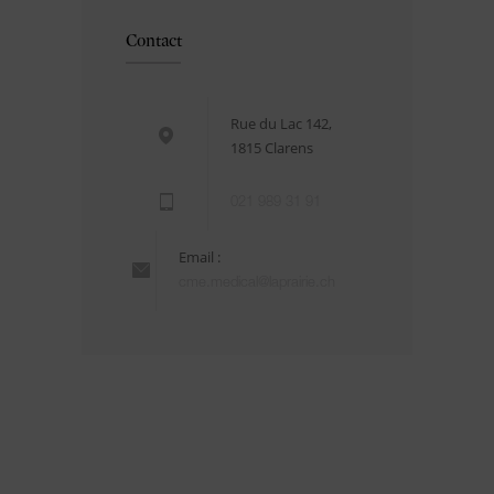
Contact
Rue du Lac 142,
1815 Clarens
021 989 31 91
Email :
cme.medical@laprairie.ch