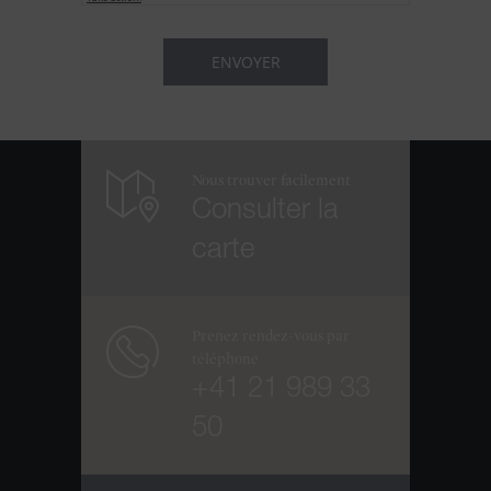
Nous trouver facilement
Consulter la
carte
Prenez rendez-vous par
téléphone
+41 21 989 33
50