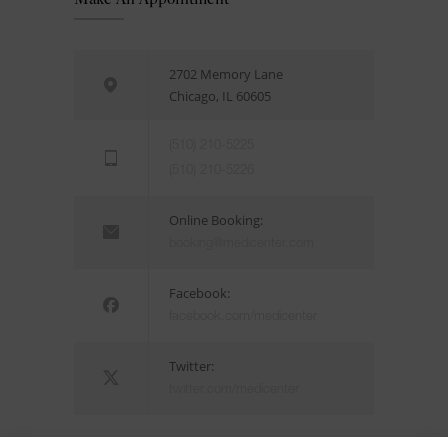
2702 Memory Lane
Chicago, IL 60605
(510) 210-5225
(510) 210-5226
Online Booking:
booking@medicenter.com
Facebook:
facebook.com/medicenter
Twitter:
twitter.com/medicenter